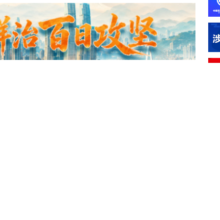
12
“
慧
12
进入专题
视
黑，起底搅动南海的
区
12
综
1图
12
外
，印度紧张：“伊斯
界
12