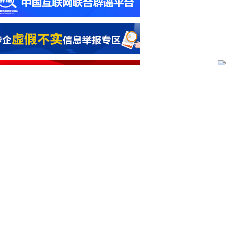
小时前
期待从中国的发展实践中汲取经验和智
”——访南非电力和能源部部长拉莫豪帕
小时前
频丨国防部：日本“再军事化”妄动是地
和平稳定的真正威胁
小时前
汽车
述丨巨额关税退款难以惠及美国消费者
小时前
媒观察丨海外青年追捧中式生活方式 世
看见鲜活立体的中国
小时前