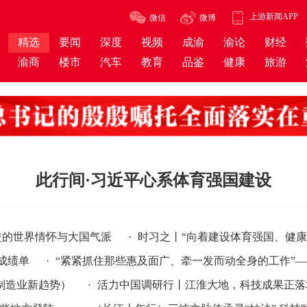
上游新闻APP
微信
微博
精选
要闻
深度
视频
成渝
渝论
财经
渝商
楼市
汽车
教育
品鉴
健康
旅游
此行间·习近平心系体育强国建设
多
界情怀与大国气派
·
时习之丨“向着建设体育强国、健康中国
12
单
·
“紧紧抓住那些惠及面广、牵一发而动全身的工作”——突
《
新趋势）
·
活力中国调研行丨江淮大地，科技成果正落地生“