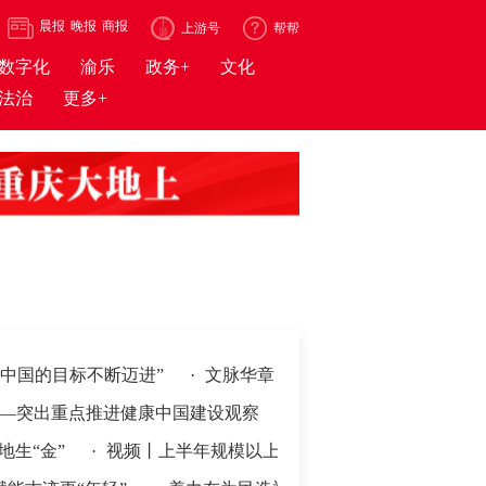
晨报
晚报
商报
上游号
帮帮
数字化
渝乐
政务+
文化
法治
更多+
地向县放权 激活发展一池春水
的目标不断迈进”
·
文脉华章丨总书记引经据典话廉政（一）
小时前
出重点推进健康中国建设观察
·
国际锐评丨中方最新对美反制
画里看节气》之立秋
金”
·
视频丨上半年规模以上工业中小企业增加值同比增长5.8