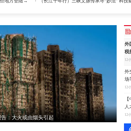
方登陆→
·
（长江十年行）三峡文脉传承寻“妙法” 科技赋能古
12
“
12
外
税
12
外
场
12
【
人
认
12
呼声 停止在核问题上玩火
国防
李