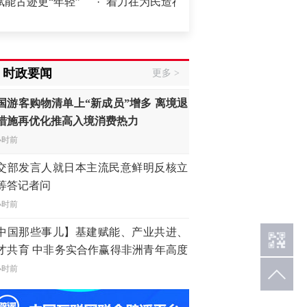
迹更“年轻”
·
着力在为民造福上出实招、求实效（树立和践
小时前
China Cool”火了，老外爱上中国避暑游
时政要闻
更多 >
小时前
国游客购物清单上“新成员”增多 离境退
措施再优化推高入境消费热力
小时前
交部发言人就日本主流民意鲜明反核立
等答记者问
小时前
中国那些事儿】基建赋能、产业共进、
才共育 中非务实合作赢得非洲青年高度
同
小时前
部：中国军队坚决反制任何闹海挑衅图谋
杨，依然“在岗”