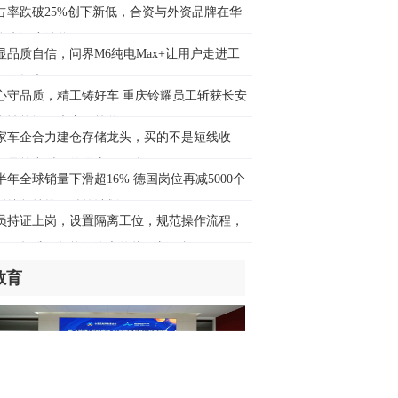
中文+”助力尼泊尔培养复合型人才
占率跌破25%创下新低，合资与外资品牌在华
迎来深度洗牌
时前
显品质自信，问界M6纯电Max+让用户走进工
验收提车
费新图景丨跨界融合拉长夏日经济消费
心守品质，精工铸好车 重庆铃耀员工斩获长安
条
车性能评价大赛二等奖
时前
家车企合力建仓存储龙头，买的不是短线收
，是算力时代的供应链保障
ina Cool盛夏出圈丨来中国“Cool一夏”～
半年全球销量下滑超16% 德国岗位再减5000个
时捷坚持推行精简计划
时前
员持证上岗，设置隔离工位，规范操作流程，
月1日起维修新能源汽车将执行新国标
企在吉实施灌溉工程、光伏发电项目助
教育
民生改善——“希望引进更多中国经验和
术”
时前
端访谈丨专访《联合国气候变化框架公
》秘书处执行秘书西蒙·斯蒂尔
时前