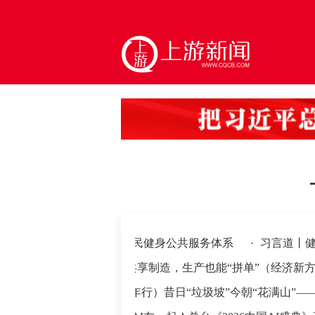
构建更高水平的全民健身公共服务体系
·
习言道丨健康是1 
·
共享制造，生产也能“拼单”（经济新方位·制
合拳”
·
（长江十年行）昔日“垃圾坡”今朝“花满山”——谁让