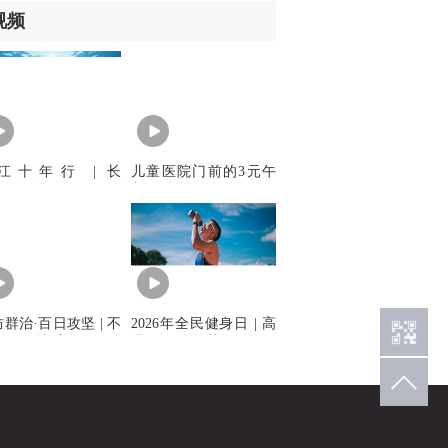
视频
江十年行 | 长
儿童医院门前的3元午
鲟”游记
餐 给舍不得吃饭的父母
一份温暖
群治·百日攻坚 | 不
2026年全民健身日 | 高
晒干了就“着数”，夏
温天锻炼莫硬刚，
涉水当心脚部感染
以“柔”替“刚”更健康