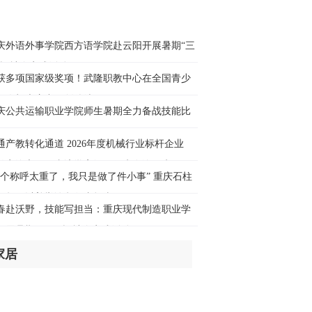
球媒体聚焦丨“中国冲击2.0”论调折射出
方霸权焦虑
庆外语外事学院西方语学院赴云阳开展暑期“三
时前
乡”社会实践活动
获多项国家级奖项！武隆职教中心在全国青少
厅观察丨美国筑起AI墙：老戏重演激化
无人机大赛中再创佳绩
内对立 却堵不住中国AI热
庆公共运输职业学院师生暑期全力备战技能比
时前
通产教转化通道 2026年度机械行业标杆企业
球媒体聚焦丨外媒：美国劳动力市场正
长安汽车）跟岗访学高级研修班在渝开班
走弱
这个称呼太重了，我只是做了件小事” 重庆石柱
时前
师贺云以善举诠释师者担当
春赴沃野，技能写担当：重庆现代制造职业学
疆女孩在天津偶遇了一个人，瞬间哭红
开展暑期“三下乡”社会实践活动
眼！
时前
家居
们的家园丨窄巷变通途，乃西“让”出和
新家园