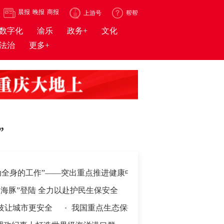
晨报
晚报
商报
上游号
帮帮
数字化
渝乐
政务+
文化
法治
更多+
”
工作”——突出重点推进健康中国建设观察
登陆 全力以赴护民生保安全
·
视频丨全民健身日 南北齐上阵 健
半年我国乡村特色产业全链升级
市更安全
·
我国重点生态保护区域保护成效显著