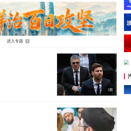
3小
全
高
3小
进入专题
全
中
3小
视
样
1图
3小
全
业
3小