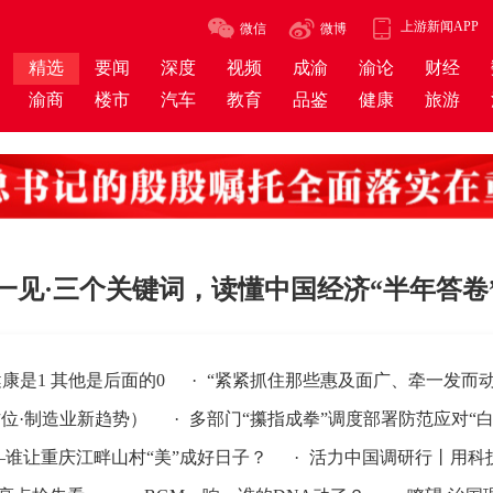
上游新闻APP
微信
微博
精选
要闻
深度
视频
成渝
渝论
财经
渝商
楼市
汽车
教育
品鉴
健康
旅游
一见·三个关键词，读懂中国经济“半年答卷
其他是后面的0
·
“紧紧抓住那些惠及面广、牵一发而动全身的
造业新趋势）
·
多部门“攥指成拳”调度部署防范应对“白海豚”
上
重庆江畔山村“美”成好日子？
·
活力中国调研行丨用科技让城