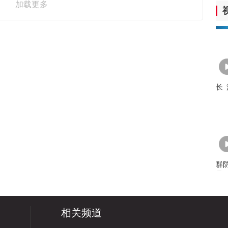
加载更多
长
江“
群防
是
季
相关频道