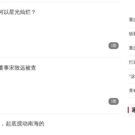
全
级何以星光灿烂？
西
重
8小
下
斩
蓝
年
国
1图
重
8小
赛
打
全
董事宋致远被查
（
在
“
8小
教
青
新
院
双
1图
8小
我
黑，起底搅动南海的
美