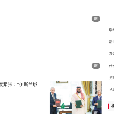
8小
1图
瑞
迎
新
开
袁
北
1图
什
党
度紧张：“伊斯兰版
粮
兄
1图