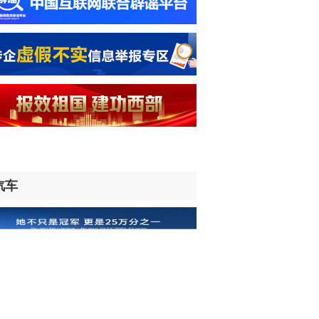
时前
球@中国丨肯尼亚学者：中非贸易创新
为非洲经济发展创造新机遇
时前
球媒体聚焦丨美媒：多场景低成本应用
国让AI变得更具实用价值
时前
汽车
频丨日本在南鸟岛部署反舰导弹 暴露怎
“再军事化”野心？
时前
球瞭望丨卢旺达媒体：高效的中国制造
让全球受益
时前