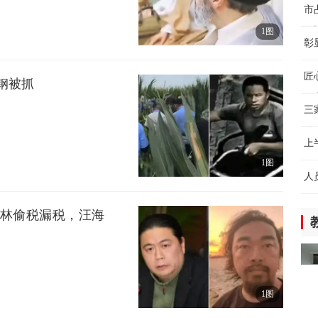
“
市
将
1图
3小
彰
厂
消
匠
钢被抓
链
汽
4小
三
益
Ch
上
1图
保
8小
人
8
中
海林偷税漏税，汪海
力
技
8小
高
约
1图
8小