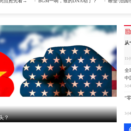
抢先看→
·
BGM一响，谁的DNA动了？
·
瞭望·治国理政纪
4小
从
11
全
中
3小
“
3小
视
3小
舟山同时启动防台风Ⅰ级应急响应
日本
综