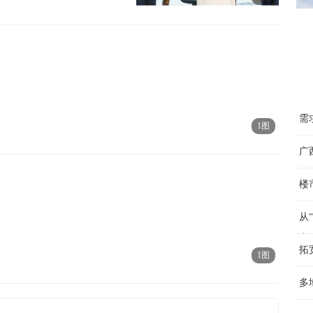
需
1图
广
楼
从
产
拓
1图
多