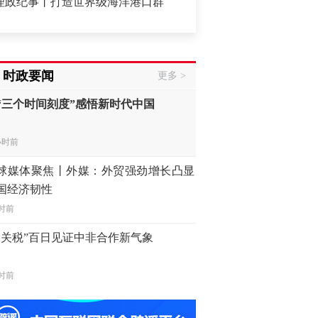
事丨打造世界级海洋港口群
·
【凝心聚力 真抓实干 奋力实现
时前
“三个时间刻度”感悟新时代中国
时政要闻
更多 >
小时前
球媒体聚焦丨外媒：外贸强劲增长凸显
国经济韧性
时前
零关税”百日见证中非合作新气象
时前
频丨“新疆的交警怎么个个像我妈！”
时前
发布排名：“中国第一，美日德韩英法居后”
述丨中国人工智能模型在澳受关注