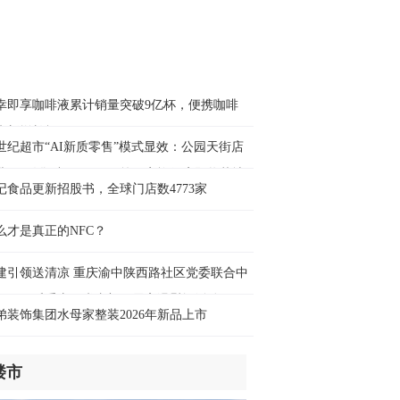
时前
幸即享咖啡液累计销量突破9亿杯，便携咖啡
来新增长极
世纪超市“AI新质零售”模式显效：公园天街店
业3天销售破400万元，第四家旗舰店即将落地
记食品更新招股书，全球门店数4773家
碚万达
么才是真正的NFC？
建引领送清凉 重庆渝中陕西路社区党委联合中
可口可乐重庆厂党支部开展高温慰问活动
弟装饰集团水母家整装2026年新品上市
楼市