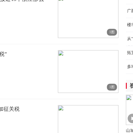
广
楼
1图
从
产
拓
税”
多
1图
加征关税
山