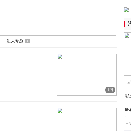
场
5小
【
人
认
5小
进入专题
李
4小
“
市
慧
1图
将
5小
彰
视
厂
匠
区
汽
5小
三