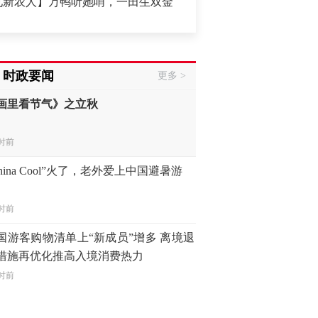
人】万鸭听她哨，一田生双金
·
延伸链条，老区“长”出新产
地向县放权 激活发展一池春水
时政要闻
时前
更多 >
画里看节气》之立秋
时前
China Cool”火了，老外爱上中国避暑游
时前
国游客购物清单上“新成员”增多 离境退
措施再优化推高入境消费热力
时前
交部发言人就日本主流民意鲜明反核立