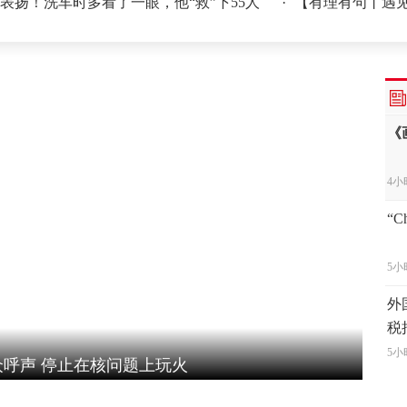
洗车时多看了一眼，他“救”下55人
·
【有理有句丨遇见新农
多
4小
《
4小
“
5小
外
税
5小
呼声 停止在核问题上玩火
外