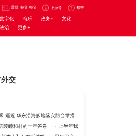
晨报
晚报
商报
上游号
帮帮
数字化
渝乐
政务+
文化
法治
更多+
首外交
豚”逼近 华东沿海多地落实防台举措
睦和村的十年答卷
·
上半年我国机械工业规上企业增加值同比增