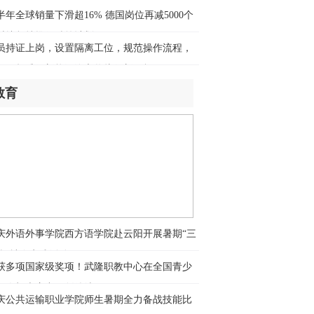
述丨巨额关税退款难以惠及美国消费者
，是算力时代的供应链保障
半年全球销量下滑超16% 德国岗位再减5000个
时捷坚持推行精简计划
时前
员持证上岗，设置隔离工位，规范操作流程，
媒观察丨海外青年追捧中式生活方式 世
月1日起维修新能源汽车将执行新国标
看见鲜活立体的中国
教育
时前
们的家园｜萨迦县宗果社区灾后重建纪
：重建的是家园 温暖的是人心
时前
《新华字典》上新说起，“青春有理 字
其中”网络大思政课开讲
庆外语外事学院西方语学院赴云阳开展暑期“三
时前
乡”社会实践活动
好评中国】烟火氤氲处，经济脉动时
获多项国家级奖项！武隆职教中心在全国青少
无人机大赛中再创佳绩
庆公共运输职业学院师生暑期全力备战技能比
时前