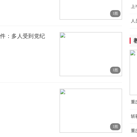
综
益
上
1图
保
5小
人
外
8
事件：多人受到党纪
界
5小
我
实
1图
5小
从
在
重
8小
下
【
斩
年
1图
重
8小