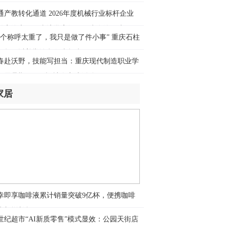
响中国·一笔一画｜推进城市更新，勾
通产教转化通道 2026年度机械行业标杆企业
“幸福之城”壮阔图景
长安汽车）跟岗访学高级研修班在渝开班
这个称呼太重了，我只是做了件小事” 重庆石柱
时前
师贺云以善举诠释师者担当
民论坛网评 | “文化列车”：从“送文
春赴沃野，技能写担当：重庆现代制造职业学
”到“种文化”
开展暑期“三下乡”社会实践活动
时前
家居
hina Travel又换“三件套”：外国游客从观
变玩家
时前
境游“热力值”持续飙升 绝美景色、清凉
候、多彩民俗……海外游客沉浸体验
时前
幸即享咖啡液累计销量突破9亿杯，便携咖啡
hinamaxxing！中式生活凭什么圈粉全
来新增长极
？
世纪超市“AI新质零售”模式显效：公园天街店