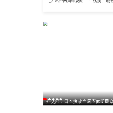
主义为基层减负若干规定》出台两周年观察
·
视频丨通报表扬！
外交部：日本执政当局应倾听民众