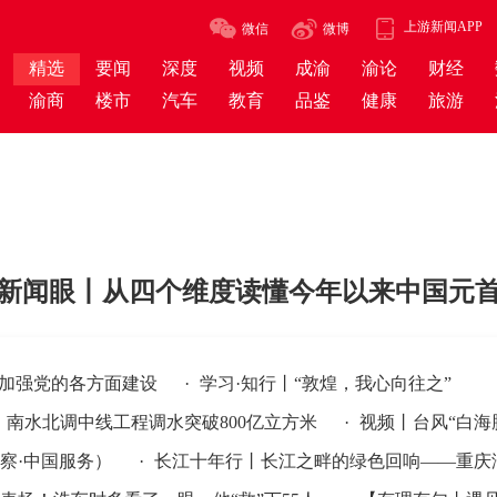
上游新闻APP
微信
微博
精选
要闻
深度
视频
成渝
渝论
财经
渝商
楼市
汽车
教育
品鉴
健康
旅游
新闻眼丨从四个维度读懂今年以来中国元
领加强党的各方面建设
·
学习·知行丨“敦煌，我心向往之”
南水北调中线工程调水突破800亿立方米
·
视频丨台风“白海
中国服务）
·
长江十年行丨长江之畔的绿色回响——重庆涪陵