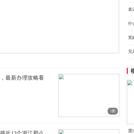
9小
开
袁
北
日
拒
什
9小
党
粮
兄
台，最新办理攻略看
1图
需
接近13个浙江那么