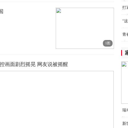
赛
理
打
国
勒
（
“
8小
教
人
青
化
院
1图
8小
C
监控画面剧烈摇晃 网友说被摇醒
众
9小
入
气
9小
瑞
C
迎
球
新