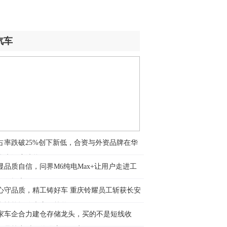
等答记者问
时前
中国那些事儿】基建赋能、产业共进、
汽车
才共育 中非务实合作赢得非洲青年高度
同
时前
杨，依然“在岗”
时前
期待从中国的发展实践中汲取经验和智
占率跌破25%创下新低，合资与外资品牌在华
”——访南非电力和能源部部长拉莫豪帕
迎来深度洗牌
时前
显品质自信，问界M6纯电Max+让用户走进工
频丨国防部：日本“再军事化”妄动是地
验收提车
心守品质，精工铸好车 重庆铃耀员工斩获长安
和平稳定的真正威胁
车性能评价大赛二等奖
时前
家车企合力建仓存储龙头，买的不是短线收