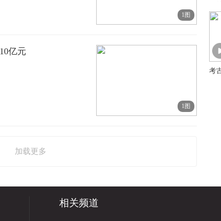
里
1图
10亿元
考
1图
加载更多
相关频道