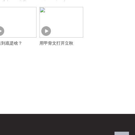
的重庆夏日温柔
奔救下6岁男童
古到底是啥？
用甲骨文打开立秋