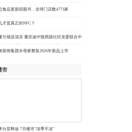
时前
业3天销售破400万元，第四家旗舰店即将落地
记食品更新招股书，全球门店数4773家
碚万达
本广岛废墟旁响起抗议声：勿忘历史、
绝拥核
么才是真正的NFC？
时前
建引领送清凉 重庆渝中陕西路社区党委联合中
可口可乐重庆厂党支部开展高温慰问活动
弟装饰集团水母家整装2026年新品上市
楼市
求分层释放 7月楼市“淡季不淡”