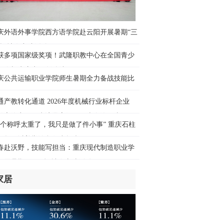
球媒体聚焦丨“中国冲击2.0”论调折射出
方霸权焦虑
庆外语外事学院西方语学院赴云阳开展暑期“三
小时前
乡”社会实践活动
获多项国家级奖项！武隆职教中心在全国青少
厅观察丨美国筑起AI墙：老戏重演激化
无人机大赛中再创佳绩
内对立 却堵不住中国AI热
庆公共运输职业学院师生暑期全力备战技能比
小时前
通产教转化通道 2026年度机械行业标杆企业
球媒体聚焦丨外媒：美国劳动力市场正
长安汽车）跟岗访学高级研修班在渝开班
走弱
这个称呼太重了，我只是做了件小事” 重庆石柱
小时前
师贺云以善举诠释师者担当
春赴沃野，技能写担当：重庆现代制造职业学
疆女孩在天津偶遇了一个人，瞬间哭红
开展暑期“三下乡”社会实践活动
眼！
小时前
家居
们的家园丨窄巷变通途，乃西“让”出和
新家园