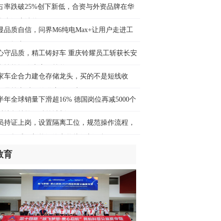
中文+”助力尼泊尔培养复合型人才
占率跌破25%创下新低，合资与外资品牌在华
迎来深度洗牌
时前
显品质自信，问界M6纯电Max+让用户走进工
验收提车
费新图景丨跨界融合拉长夏日经济消费
心守品质，精工铸好车 重庆铃耀员工斩获长安
条
车性能评价大赛二等奖
时前
家车企合力建仓存储龙头，买的不是短线收
，是算力时代的供应链保障
ina Cool盛夏出圈丨来中国“Cool一夏”～
半年全球销量下滑超16% 德国岗位再减5000个
时捷坚持推行精简计划
小时前
员持证上岗，设置隔离工位，规范操作流程，
月1日起维修新能源汽车将执行新国标
企在吉实施灌溉工程、光伏发电项目助
教育
民生改善——“希望引进更多中国经验和
术”
小时前
端访谈丨专访《联合国气候变化框架公
》秘书处执行秘书西蒙·斯蒂尔
小时前