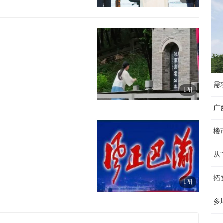
需
1图
广
楼
从
产
拓
1图
多