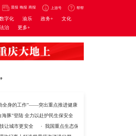
晨报
晚报
商报
上游号
帮帮
数字化
渝乐
政务+
文化
法治
更多+
”
工作”——突出重点推进健康中国建设观察
登陆 全力以赴护民生保安全
·
视频丨全民健身日 南北齐上阵 健
半年我国乡村特色产业全链升级
市更安全
·
我国重点生态保护区域保护成效显著