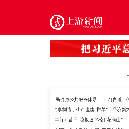
构建更高水平的全民健身公共服务体系
·
习言道丨健康是1 
·
共享制造，生产也能“拼单”（经济新方位·制
拳”
·
（长江十年行）昔日“垃圾坡”今朝“花满山”——谁让重