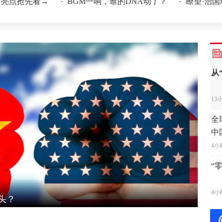
先看→
·
BGM一响，谁的DNA动了？
·
瞭望·治国理政纪
6小
从
13
全
中
4小
“
4小
视
4小
舟山同时启动防台风Ⅰ级应急响应
日本
综