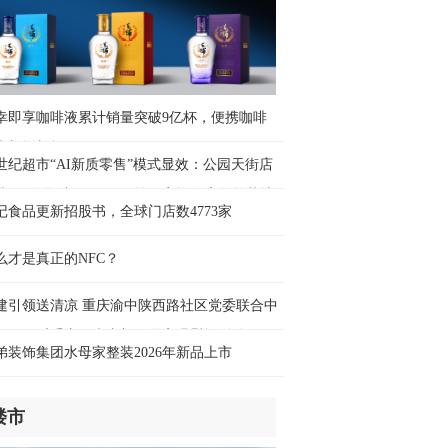
小时前
幸即享咖啡液累计销量突破9亿杯，便携咖啡
来新增长极
世纪超市“AI新质零售”模式显效：公园天街店
业3天销售破400万元，第四家旗舰店即将落地
记食品更新招股书，全球门店数4773家
碚万达
么才是真正的NFC？
建引领送清凉 重庆渝中陕西路社区党委联合中
可口可乐重庆厂党支部开展高温慰问活动
弟装饰集团水母家整装2026年新品上市
楼市