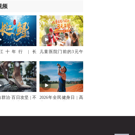
视频
江十年行 | 长
儿童医院门前的3元午
鲟”游记
餐 给舍不得吃饭的父母
一份温暖
群治·百日攻坚 | 不
2026年全民健身日 | 高
晒干了就“着数”，夏
温天锻炼莫硬刚，
涉水当心脚部感染
以“柔”替“刚”更健康