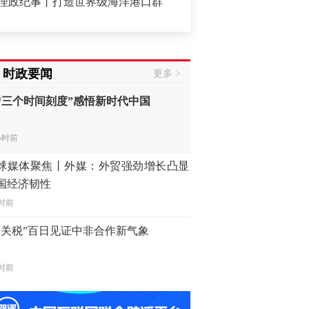
事丨打造世界级海洋港口群
·
【凝心聚力 真抓实干 奋力实现“
时前
“三个时间刻度”感悟新时代中国
时政要闻
更多 >
小时前
球媒体聚焦丨外媒：外贸强劲增长凸显
国经济韧性
时前
零关税”百日见证中非合作新气象
时前
频丨“新疆的交警怎么个个像我妈！”
时前
发布排名：“中国第一，美日德韩英法居后”
述丨中国人工智能模型在澳受关注