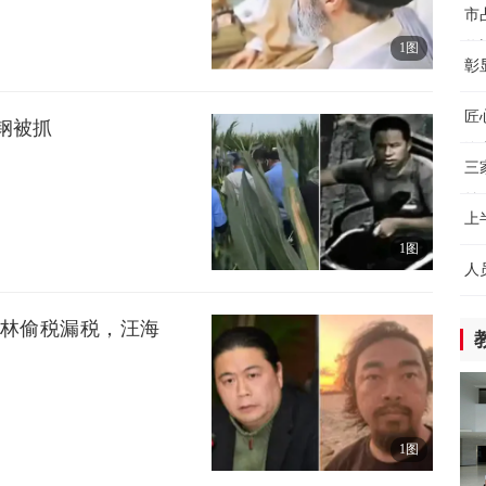
“
市
将
1图
4小
彰
厂
消
匠
钢被抓
链
汽
6小
三
益
Ch
上
1图
保
10
人
8
中
海林偷税漏税，汪海
力
技
10
高
约
1图
10