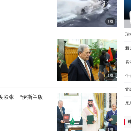
10
1图
瑞
迎
新
开
袁
北
1图
什
党
度紧张：“伊斯兰版
粮
兄
1图