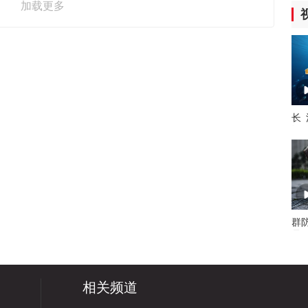
加载更多
长
江“
群防
是
季
相关频道