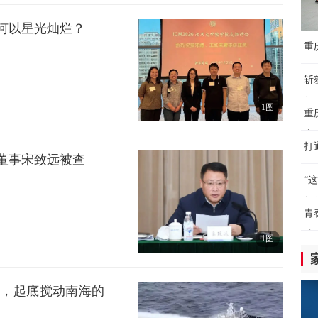
全
级何以星光灿烂？
西
重
10
下
斩
蓝
年
国
1图
重
10
赛
打
全
董事宋致远被查
（
在
“
10
教
青
新
院
双
1图
10
我
黑，起底搅动南海的
美