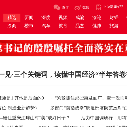
上游新闻APP
微信
微博
精选
要闻
深度
视频
成渝
渝论
财经
渝商
楼市
汽车
教育
品鉴
健康
旅游
一见·三个关键词，读懂中国经济“半年答卷
其他是后面的0
·
“紧紧抓住那些惠及面广、牵一发而动全身的
造业新趋势）
·
多部门“攥指成拳”调度部署防范应对“白海豚”
上
庆江畔山村“美”成好日子？
·
活力中国调研行丨用科技让城