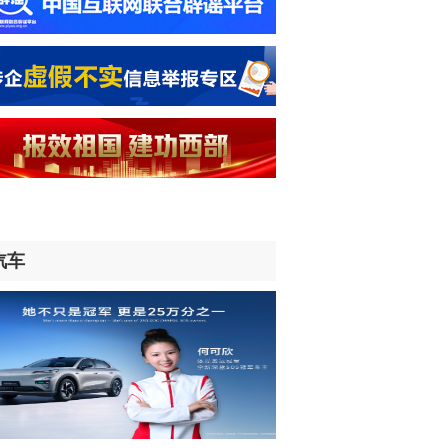
时前
球@中国丨肯尼亚学者：中非贸易创新
为非洲经济发展创造新机遇
时前
球媒体聚焦丨美媒：多场景低成本应用
国让AI变得更具实用价值
时前
汽车
频丨日本在南鸟岛部署反舰导弹 暴露怎
“再军事化”野心？
时前
球瞭望丨卢旺达媒体：高效的中国制造
让全球受益
时前