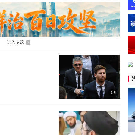
4小
全
高
4小
进入专题
全
中
4小
视
样
1图
4小
全
业
4小