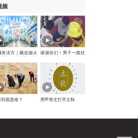
视频
城有凉方｜藏在烟火
谢谢你们！男子一路狂
的重庆夏日温柔
奔救下6岁男童
古到底是啥？
用甲骨文打开立秋