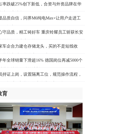
媒观察丨海外青年追捧中式生活方式 世
占率跌破25%创下新低，合资与外资品牌在华
看见鲜活立体的中国
迎来深度洗牌
时前
显品质自信，问界M6纯电Max+让用户走进工
验收提车
们的家园｜萨迦县宗果社区灾后重建纪
心守品质，精工铸好车 重庆铃耀员工斩获长安
：重建的是家园 温暖的是人心
车性能评价大赛二等奖
时前
家车企合力建仓存储龙头，买的不是短线收
，是算力时代的供应链保障
《新华字典》上新说起，“青春有理 字
半年全球销量下滑超16% 德国岗位再减5000个
其中”网络大思政课开讲
时捷坚持推行精简计划
时前
员持证上岗，设置隔离工位，规范操作流程，
月1日起维修新能源汽车将执行新国标
好评中国】烟火氤氲处，经济脉动时
教育
时前
响中国·一笔一画｜推进城市更新，勾
“幸福之城”壮阔图景
时前