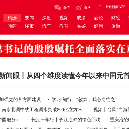
上游新闻APP
微信
微博
精选
要闻
深度
视频
成渝
渝论
财经
渝商
楼市
汽车
教育
品鉴
健康
旅游
新闻眼丨从四个维度读懂今年以来中国元
领加强党的各方面建设
·
学习·知行丨“敦煌，我心向往之”
南水北调中线工程调水突破800亿立方米
·
视频丨台风“白海
多
）
·
长江十年行丨长江之畔的绿色回响——重庆涪陵睦和村的