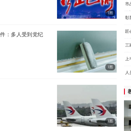
外
市
界
将
1图
2小
彰
厂
我
匠
事件：多人受到党纪
实
汽
2小
三
益
从
上
在
1图
保
6小
人
8
【
6小
理
勒
1图
6小