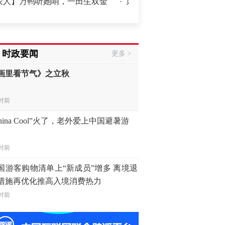
鸭听她哨，一田生双金
·
延伸链条，老区“长”出新产业（经济
时前
画里看节气》之立秋
时政要闻
更多 >
时前
China Cool”火了，老外爱上中国避暑游
时前
国游客购物清单上“新成员”增多 离境退
措施再优化推高入境消费热力
时前
交部发言人就日本主流民意鲜明反核立
等答记者问
时前
“三支一扶”笔试成绩取消，将重新组织考试
中国那些事儿】基建赋能、产业共进、