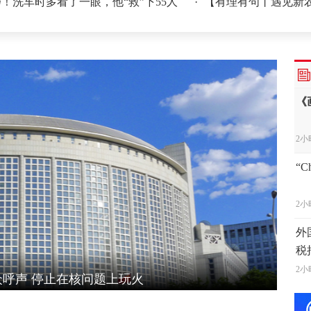
看了一眼，他“救”下55人
·
【有理有句丨遇见新农人】万
2小
《
2小
“
2小
外
税
2小
外
场
2小
闹海挑衅图谋
河南
【