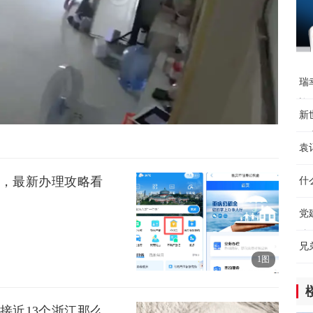
6小
瑞
迎
新
开
袁
北
台，最新办理攻略看
什
党
粮
兄
1图
接近13个浙江那么