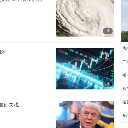
1图
需
税”
广
楼
1图
从
产
拓
加征关税
多