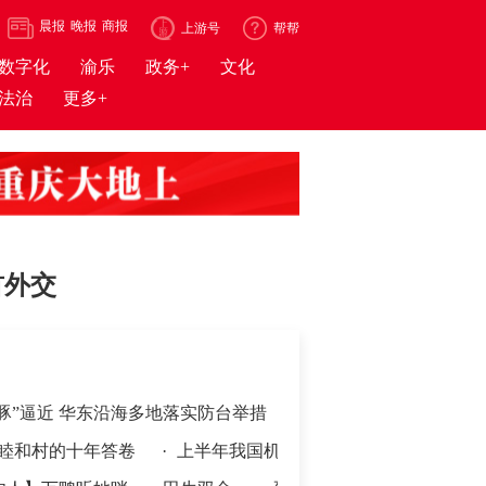
晨报
晚报
商报
上游号
帮帮
数字化
渝乐
政务+
文化
法治
更多+
首外交
豚”逼近 华东沿海多地落实防台举措
地向县放权 激活发展一池春水
十年答卷
·
上半年我国机械工业规上企业增加值同比增长6.4