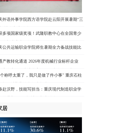
民论坛网评 | “文化列车”：从“送文
”到“种文化”
庆外语外事学院西方语学院赴云阳开展暑期“三
时前
乡”社会实践活动
获多项国家级奖项！武隆职教中心在全国青少
hina Travel又换“三件套”：外国游客从观
无人机大赛中再创佳绩
变玩家
庆公共运输职业学院师生暑期全力备战技能比
时前
通产教转化通道 2026年度机械行业标杆企业
境游“热力值”持续飙升 绝美景色、清凉
长安汽车）跟岗访学高级研修班在渝开班
候、多彩民俗……海外游客沉浸体验
这个称呼太重了，我只是做了件小事” 重庆石柱
时前
师贺云以善举诠释师者担当
春赴沃野，技能写担当：重庆现代制造职业学
hinamaxxing！中式生活凭什么圈粉全
开展暑期“三下乡”社会实践活动
？
时前
家居
本广岛废墟旁响起抗议声：勿忘历史、
绝拥核