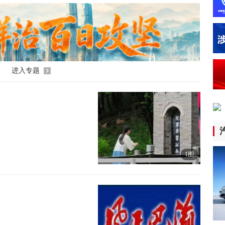
人
认
2小
李
2小
进入专题
“
慧
2小
视
区
1图
2小
综
2小