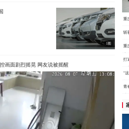
人
国
化
重
6小
下
斩
C
年
众
1图
重
6小
赛
打
入
监控画面剧烈摇晃 网友说被摇醒
（
气
“
6小
教
青
C
院
球
6小
日
拒