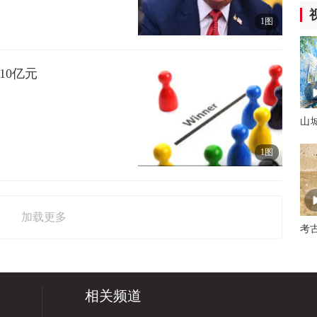
1图
10亿元
山
里
1图
加载更多
考
相关频道