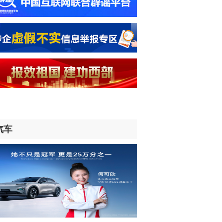
才共育 中非务实合作赢得非洲青年高度
同
时前
杨，依然“在岗”
时前
期待从中国的发展实践中汲取经验和智
”——访南非电力和能源部部长拉莫豪帕
时前
汽车
频丨国防部：日本“再军事化”妄动是地
和平稳定的真正威胁
时前
述丨巨额关税退款难以惠及美国消费者
时前