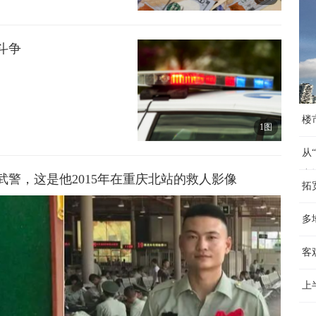
斗争
楼
1图
从
产
警，这是他2015年在重庆北站的救人影像
拓
多
客
上