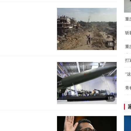
东
扩
重
5小
下
斩
“
年
成
1图
重
5小
赛
打
通
（
助
“
5小
教
青
视
院
国
1图
5小
暑