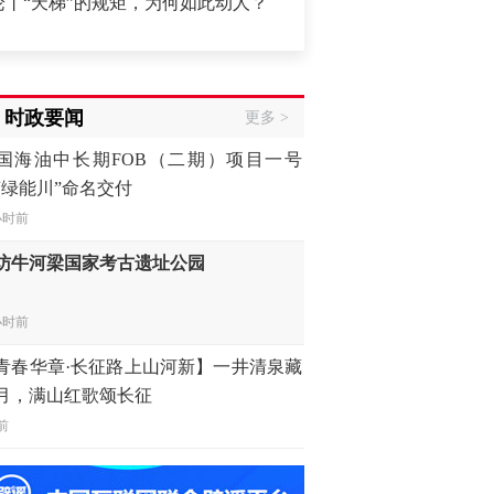
”的规矩，为何如此动人？
·
经济高质量发展里的“心”与“新”
国海油中长期FOB（二期）项目一号
“绿能川”命名交付
时政要闻
小时前
更多 >
访牛河梁国家考古遗址公园
小时前
青春华章·长征路上山河新】一井清泉藏
月，满山红歌颂长征
前
China Cool”成海外热词——今年夏天，去
国纳个凉
小时前
本国内和周边国家强烈批评日本新版