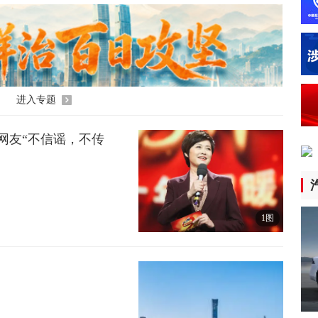
《
军
16
我
16
进入专题
英
网友“不信谣，不传
4小
防
民
1图
4小
我
江
5小