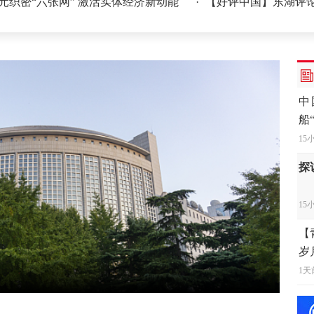
六张网” 激活实体经济新动能
·
【好评中国】东湖评论丨“天梯
中
船
15
探
15
【
岁
1天
“
中
16
日