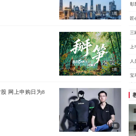
皖
彰
湖
厂
1图
5小
匠
汽
【
三
守
益
5小
上
保
好
人
科
1图
8
5小
宝
之
全
/股 网上申购日为8
创
5小
全
现
1图
5小