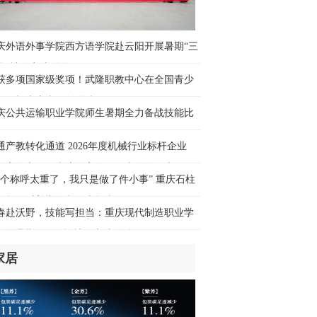
西问｜林少彬：东南亚为何须警惕加速
武的日本？
庆外语外事学院西方语学院赴云阳开展暑期“三
时前
乡”社会实践活动
获多项国家级奖项！武隆职教中心在全国青少
对联邦政府缺乏信心”民调称通胀和生活
无人机大赛中再创佳绩
本持续困扰美民众
庆公共运输职业学院师生暑期全力备战技能比
时前
通产教转化通道 2026年度机械行业标杆企业
讯丨向荒漠深处延伸——中企公路项目
长安汽车）跟岗访学高级研修班在渝开班
力肯尼亚北部发展
这个称呼太重了，我只是做了件小事” 重庆石柱
时前
师贺云以善举诠释师者担当
春赴沃野，技能写担当：重庆现代制造职业学
频｜外国游客乘上高铁，沉浸式体验“中
开展暑期“三下乡”社会实践活动
游”“中国购”
时前
家居
运过半，“流动的中国”蒸蒸日上