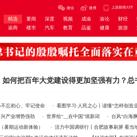
上游新闻APP
微信
微博
精选
要闻
深度
视频
成渝
渝论
财经
渝商
楼市
汽车
教育
品鉴
健康
旅游
丨如何把百年大党建设得更加坚强有力？总
必不忘初心、牢记使命
·
看图学习·人民之心丨读懂“怎样创造
新兴产业增势强劲
·
世界给“__在中国”填新词
·
台风“白海
运动新体验）
·
活力中国调研行丨合肥故事刷屏 看当地如何培