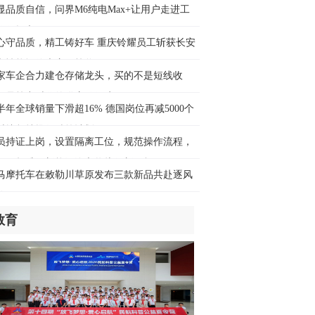
中评│ 东方白鹳用翅膀投票：八百里巢
显品质自信，问界M6纯电Max+让用户走进工
蝶变，见证一场城湖共生
验收提车
时前
心守品质，精工铸好车 重庆铃耀员工斩获长安
车性能评价大赛二等奖
青春华章·长征路上山河新】五代人接力
家车企合力建仓存储龙头，买的不是短线收
护老屋“红军标语墙”
，是算力时代的供应链保障
时前
半年全球销量下滑超16% 德国岗位再减5000个
时捷坚持推行精简计划
评中国|把“最强大脑”请进车间，让“硬核
员持证上岗，设置隔离工位，规范操作流程，
技”扎根生产一线
月1日起维修新能源汽车将执行新国标
时前
马摩托车在敕勒川草原发布三款新品共赴逐风
旅
球媒体聚焦 | 希腊媒体：“AI+文化遗产
新”助力中国迈向旅游强国
教育
时前
球瞭望｜《马尼拉时报》：全球民意出
历史性拐点
时前