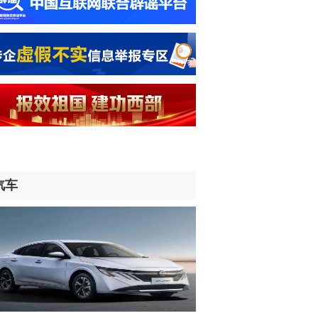
防卫白皮书》——“高市早苗政府‘新型
国主义’思维的赤裸表现”（国际视点）
小时前
们的家园丨戈壁滩上绘就“致富田野”
小时前
名归山河 无名终有名
时前
汽车
灾减灾救灾一线见闻丨迎洪峰 守堤坝 护
生——黑龙江防汛抗洪一线见闻
时前
的青春我“职”道|守护千里安澜，聚力珠
流域水库群联合调度的水利人
时前