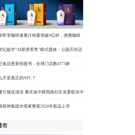
时前
图解】“三新”经济展现蓬勃活力
时前
幸即享咖啡液累计销量突破9亿杯，便携咖啡
来新增长极
世纪超市“AI新质零售”模式显效：公园天街店
业3天销售破400万元，第四家旗舰店即将落地
记食品更新招股书，全球门店数4773家
碚万达
么才是真正的NFC？
建引领送清凉 重庆渝中陕西路社区党委联合中
可口可乐重庆厂党支部开展高温慰问活动
弟装饰集团水母家整装2026年新品上市
楼市