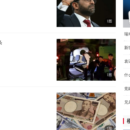
9小
【
1图
9小
瑞
条
迎
新
开
袁
北
1图
什
党
粮
兄
1图