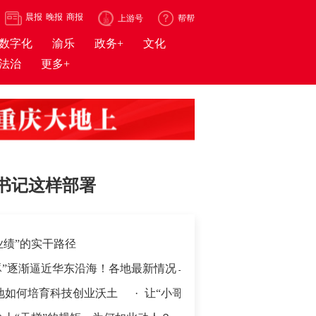
晨报
晚报
商报
上游号
帮帮
数字化
渝乐
政务+
文化
法治
更多+
书记这样部署
业绩”的实干路径
豚”逐渐逼近华东沿海！各地最新情况→
育科技创业沃土
·
让“小哥”们的奔忙之路安全温暖、成就感满