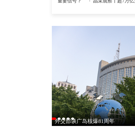
济半年报，释放哪些重要信号？
·
晶采观察丨超7万亿元织密“
外交部谈广岛核爆81周年