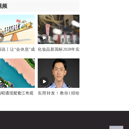
视频
画说丨让“会休息”成
化妆品新国标2028年实
新职场文化
施
南昭通现鸳鸯江奇观
实用转发！教你1招给
银行卡上锁