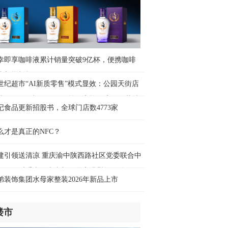
小时前
图解】“三新”经济展现蓬勃活力
小时前
幸即享咖啡液累计销量突破9亿杯，便携咖啡
来新增长极
世纪超市“AI新质零售”模式显效：公园天街店
业3天销售破400万元，第四家旗舰店即将落地
记食品更新招股书，全球门店数4773家
碚万达
么才是真正的NFC？
建引领送清凉 重庆渝中陕西路社区党委联合中
可口可乐重庆厂党支部开展高温慰问活动
弟装饰集团水母家整装2026年新品上市
楼市