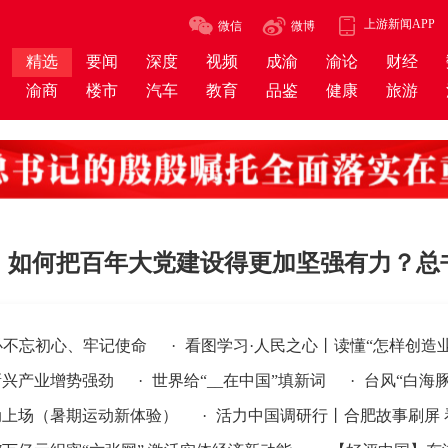
上游新闻APP
微信
微博
精选
要闻
深度
视频
成渝
渝论
财经
渝商
楼市
汽车
教育
品鉴
健康
旅游
丨如何把百年大党建设得更加坚强有力？总
必不忘初心、牢记使命
·
看图学习·人民之心丨读懂“怎样创造
新兴产业增势强劲
·
世界给“__在中国”填新词
·
台风“白海
暑期运动新体验）
·
活力中国调研行丨合肥故事刷屏 看当地如