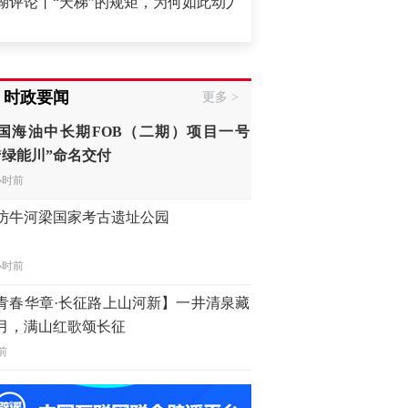
天梯”的规矩，为何如此动人？
·
经济高质量发展里的“心”与“
国海油中长期FOB（二期）项目一号
“绿能川”命名交付
时政要闻
小时前
更多 >
访牛河梁国家考古遗址公园
小时前
青春华章·长征路上山河新】一井清泉藏
月，满山红歌颂长征
前
China Cool”成海外热词——今年夏天，去
国纳个凉
小时前
本国内和周边国家强烈批评日本新版