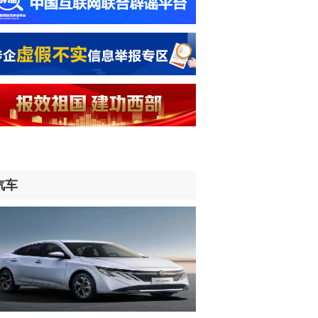
防卫白皮书》——“高市早苗政府‘新型
国主义’思维的赤裸表现”（国际视点）
小时前
们的家园丨戈壁滩上绘就“致富田野”
小时前
名归山河 无名终有名
时前
汽车
灾减灾救灾一线见闻丨迎洪峰 守堤坝 护
生——黑龙江防汛抗洪一线见闻
时前
的青春我“职”道|守护千里安澜，聚力珠
流域水库群联合调度的水利人
时前