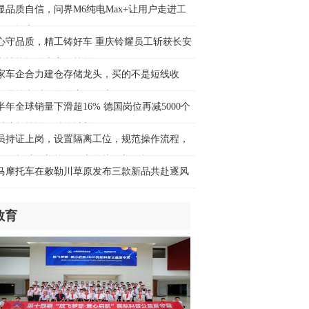
中评│ 东方白鹳用翅膀投票：八百里巢
显品质自信，问界M6纯电Max+让用户走进工
蝶变，见证一场城湖共生
验收提车
时前
心守品质，精工铸好车 重庆铃耀员工斩获长安
车性能评价大赛二等奖
青春华章·长征路上山河新】五代人接力
家车企合力建仓存储龙头，买的不是短线收
护老屋“红军标语墙”
，是算力时代的供应链保障
时前
半年全球销量下滑超16% 德国岗位再减5000个
时捷坚持推行精简计划
评中国|把“最强大脑”请进车间，让“硬核
员持证上岗，设置隔离工位，规范操作流程，
技”扎根生产一线
月1日起维修新能源汽车将执行新国标
时前
马摩托车在敕勒川草原发布三款新品共赴逐风
旅
球媒体聚焦 | 希腊媒体：“AI+文化遗产
新”助力中国迈向旅游强国
教育
时前
球瞭望｜《马尼拉时报》：全球民意出
历史性拐点
时前