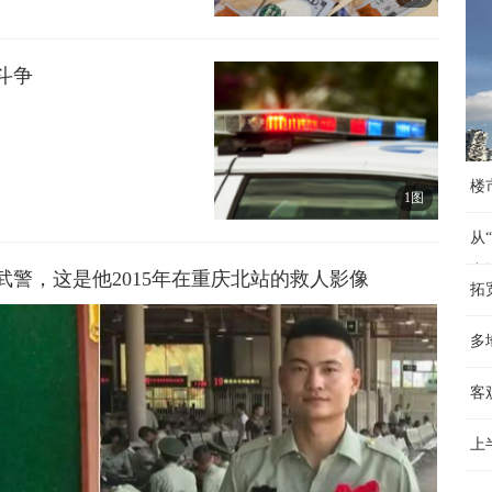
斗争
楼
1图
从
产
警，这是他2015年在重庆北站的救人影像
拓
多
客
上