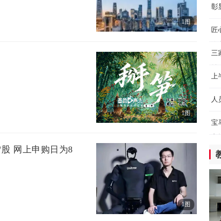
皖
彰
湖
厂
1图
8小
匠
汽
【
三
守
益
8小
上
保
好
人
科
1图
8
8小
宝
之
全
/股 网上申购日为8
创
8小
全
现
1图
8小