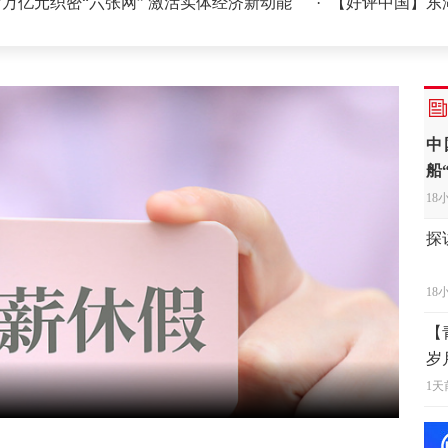
密“六张网” 激活实体经济新动能
·
【好评中国】东湖评论丨“
中
船
18
探
18
【
岁
1天
“
中
19
日