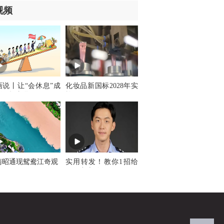
视频
画说丨让“会休息”成
化妆品新国标2028年实
新职场文化
施
南昭通现鸳鸯江奇观
实用转发！教你1招给
银行卡上锁