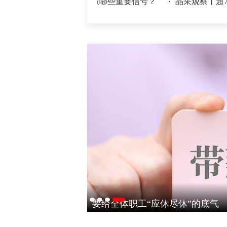
城经济半年报，释放哪些重要信号？
·
晶采观察丨超7万亿元织
外交部谈广岛核爆81周年