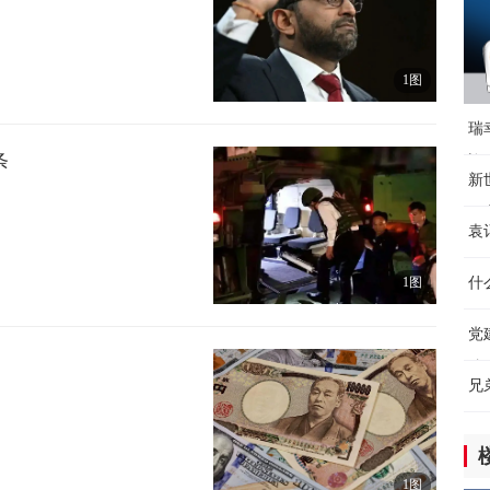
12
【
1图
12
瑞
条
迎
新
开
袁
北
1图
什
党
粮
兄
1图