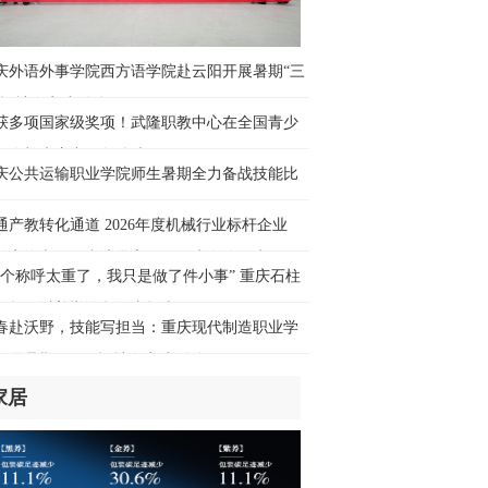
西问｜林少彬：东南亚为何须警惕加速
武的日本？
庆外语外事学院西方语学院赴云阳开展暑期“三
时前
乡”社会实践活动
获多项国家级奖项！武隆职教中心在全国青少
对联邦政府缺乏信心”民调称通胀和生活
无人机大赛中再创佳绩
本持续困扰美民众
庆公共运输职业学院师生暑期全力备战技能比
时前
通产教转化通道 2026年度机械行业标杆企业
讯丨向荒漠深处延伸——中企公路项目
长安汽车）跟岗访学高级研修班在渝开班
力肯尼亚北部发展
这个称呼太重了，我只是做了件小事” 重庆石柱
时前
师贺云以善举诠释师者担当
春赴沃野，技能写担当：重庆现代制造职业学
频｜外国游客乘上高铁，沉浸式体验“中
开展暑期“三下乡”社会实践活动
游”“中国购”
时前
家居
运过半，“流动的中国”蒸蒸日上