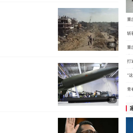
东
扩
重
8小
下
斩
“
年
成
1图
重
8小
赛
打
通
（
助
“
8小
教
青
视
院
国
1图
8小
暑