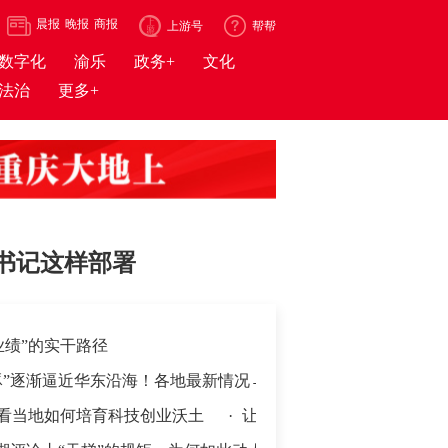
晨报
晚报
商报
上游号
帮帮
数字化
渝乐
政务+
文化
法治
更多+
书记这样部署
业绩”的实干路径
豚”逐渐逼近华东沿海！各地最新情况→
何培育科技创业沃土
·
让“小哥”们的奔忙之路安全温暖、成就