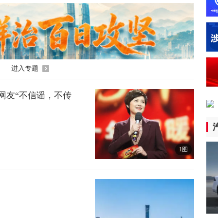
《
军
19
我
19
进入专题
英
网友“不信谣，不传
7小
防
民
1图
7小
我
江
8小